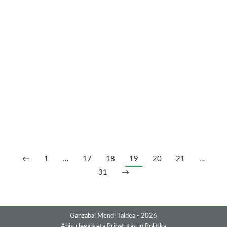
list.pdf
Meteo http://www.aemet.es/eu/eltiempo/prediccion/munici
xemein-id48060
https://www.meteoblue.com/es/tiempo/pronostico/sema
Ibilbidea Track-a: https://es.wikiloc.com/rutas-
senderismo/barinaga-markina-32052726
Mapa:https://www.ganzabalmt.org/wp-
content/uploads/2019/01/Barinaga-Markina-
mapa.pdf Argazkiak Irteeraren argazki batzuk
←
1
…
17
18
19
20
21
…
31
→
Ganzabal Mendi Taldea - 2026
Abisu legala eta Pribatutasun Politika