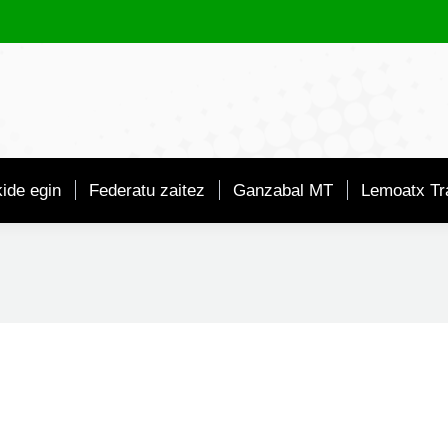
ide egin
Federatu zaitez
Ganzabal MT
Lemoatx Tra
ondo 768m.” ATZERATUTA