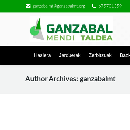
ganzabalmt@ganzabalmt.org
675701359
Hasiera
Jarduerak
Zerbitzuak
Bazk
Author Archives:
ganzabalmt
Martxoak 14, “Oroitze eguna – Urtem
Irteerak
By
ganzabalmt
13/03/2020