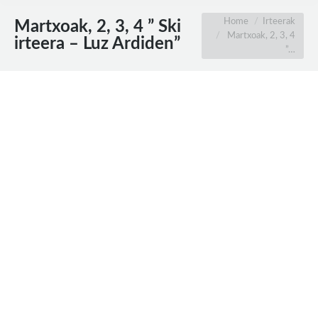
You are here:
Home
Irteerak
Martxoak, 2, 3, 4 ” Ski
Martxoak, 2, 3, 4
irteera – Luz Ardiden”
”…