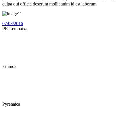
culpa qui officia deserunt mollit anim id est laborum
07/03/2016
PR Lemoatxa
Emmoa
Pyrenaica