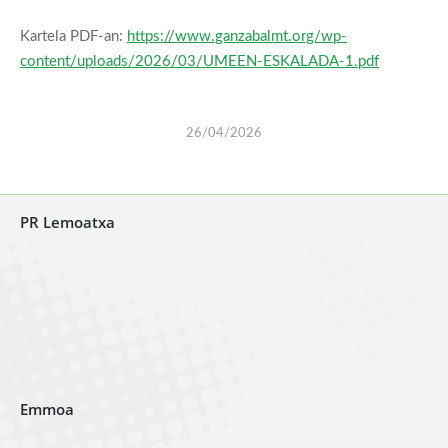
Kartela PDF-an:
https://www.ganzabalmt.org/wp-
content/uploads/2026/03/UMEEN-ESKALADA-1.pdf
26/04/2026
PR Lemoatxa
Emmoa