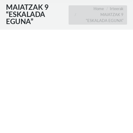
MAIATZAK 9
You are here:
Home
Irteerak
“ESKALADA
MAIATZAK 9
EGUNA”
“ESKALADA EGUNA”