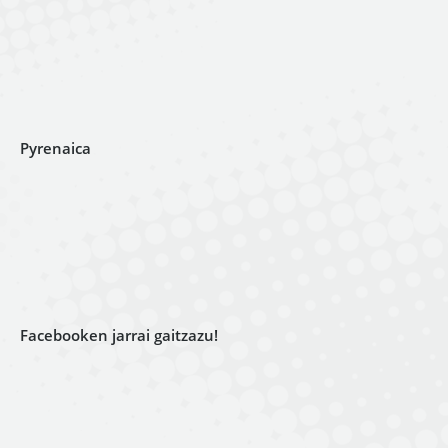
Pyrenaica
Facebooken jarrai gaitzazu!