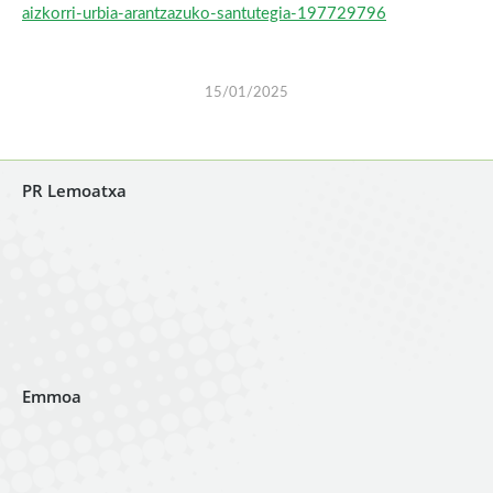
aizkorri-urbia-arantzazuko-santutegia-197729796
15/01/2025
PR Lemoatxa
Emmoa