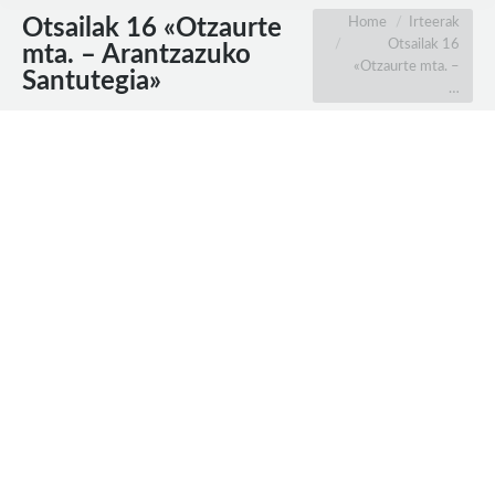
You are here:
Home
Irteerak
Otsailak 16 «Otzaurte
Otsailak 16
mta. – Arantzazuko
«Otzaurte mta. –
Santutegia»
…