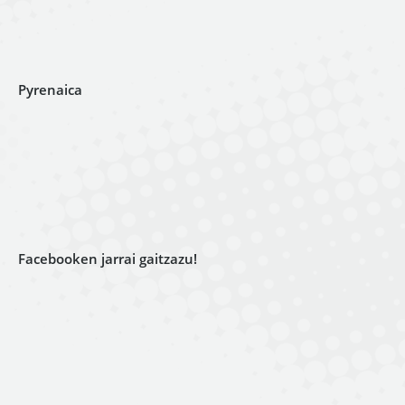
Pyrenaica
Facebooken jarrai gaitzazu!