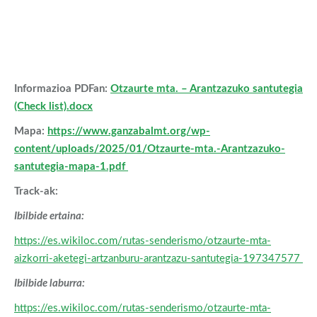
Informazioa PDFan:
Otzaurte mta. – Arantzazuko santutegia
(Check list).docx
Mapa:
https://www.ganzabalmt.org/wp-
content/uploads/2025/01/Otzaurte-mta.-Arantzazuko-
santutegia-mapa-1.pdf
Track-ak:
Ibilbide ertaina:
https://es.wikiloc.com/rutas-senderismo/otzaurte-mta-
aizkorri-aketegi-artzanburu-arantzazu-santutegia-197347577
Ibilbide laburra:
https://es.wikiloc.com/rutas-senderismo/otzaurte-mta-