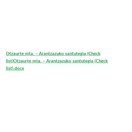
Otzaurte mta. – Arantzazuko santutegia (Check
list)
Otzaurte mta. – Arantzazuko santutegia (Check
list).docx