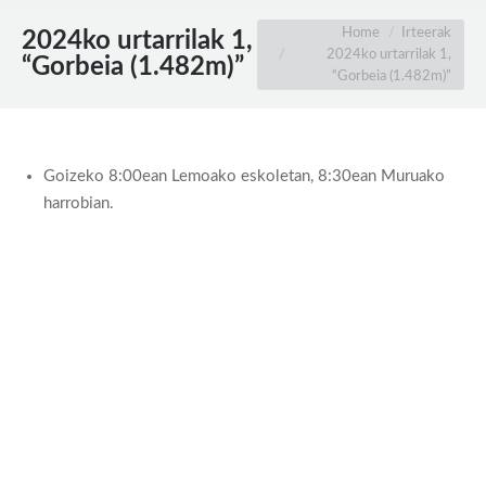
You are here:
Home
Irteerak
2024ko urtarrilak 1,
2024ko urtarrilak 1,
“Gorbeia (1.482m)”
“Gorbeia (1.482m)”
Goizeko 8:00ean Lemoako eskoletan, 8:30ean Muruako
harrobian.