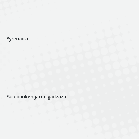
Pyrenaica
Facebooken jarrai gaitzazu!