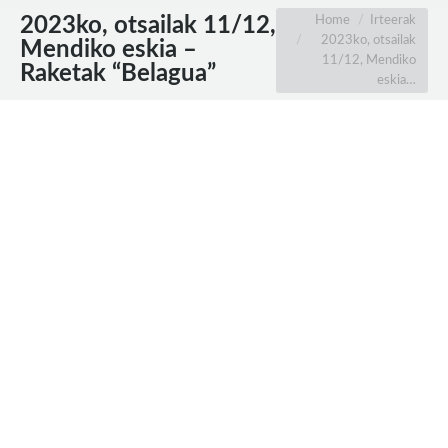
You are here:
Home
Irteerak
2023ko, otsailak 11/12,
2023ko, otsailak
Mendiko eskia –
11/12, Mendiko
Raketak “Belagua”
eskia…