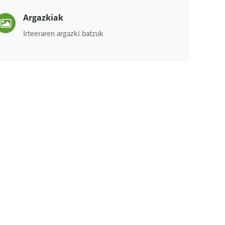
Argazkiak
Irteeraren argazki batzuk