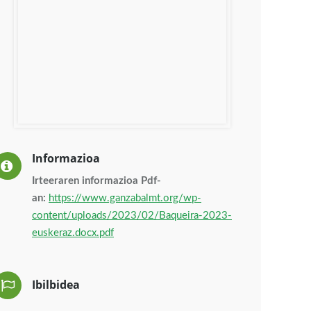
Informazioa
Irteeraren informazioa Pdf-
an:
https://www.ganzabalmt.org/wp-
content/uploads/2023/02/Baqueira-2023-
euskeraz.docx.pdf
Ibilbidea