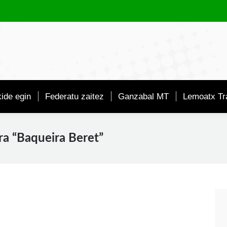
ide egin
Federatu zaitez
Ganzabal MT
Lemoatx Tra
ra “Baqueira Beret”