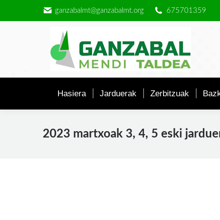
ganzabalmt@ganzabalmt.org
675701359
Hasiera
Jarduerak
Zerbitzuak
Bazk
2023 martxoak 3, 4, 5 eski jardue