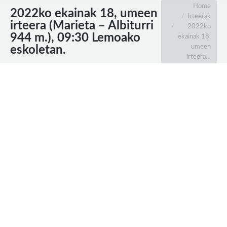
You are here:
Home
2022ko ekainak 18, umeen
Irteerak
irteera (Marieta – Albiturri
2022ko
944 m.), 09:30 Lemoako
ekainak 18,
umeen
eskoletan.
irteera…