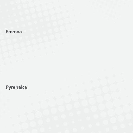
Emmoa
Pyrenaica