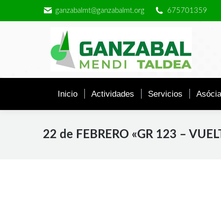
ganzabalmt@ganzabalmt.org
675701359
Inicio
Actividades
Servicios
Asócia
22 de FEBRERO «GR 123 – VUEL