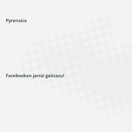
Pyrenaica
Facebooken jarrai gaitzazu!