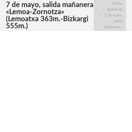
7 de mayo, salida mañanera
You are here:
Home
Jarduerak
«Lemoa-Zornotza»
7 de mayo,
(Lemoatxa 363m.-Bizkargi
salida
555m.)
mañanera…