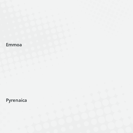
Emmoa
Pyrenaica