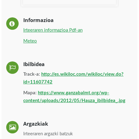
Informazioa
Irteeraren informazioa Pdf-an
Meteo
Ibilbidea
Track-a:
http://es.wikiloc.com/wikiloc/view.do?
id=11607742
Mapa:
https://www.ganzabalmt.org/wp-
content/uploads/2012/05/Hauza_ibilbidea_.jpg
Argazkiak
Irteeraren argazki batzuk