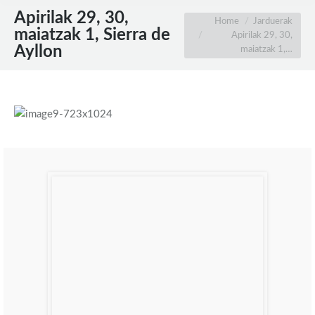
Apirilak 29, 30,
You are here:
Home
Jarduerak
maiatzak 1, Sierra de
Apirilak 29, 30,
Ayllon
maiatzak 1,…