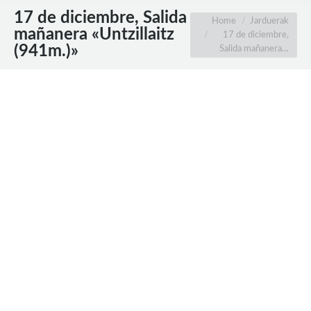
17 de diciembre, Salida
You are here:
Home
Jarduerak
mañanera «Untzillaitz
17 de diciembre,
(941m.)»
Salida mañanera…