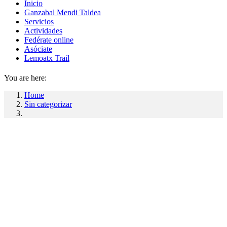
Facebook
Inicio
page
Ganzabal Mendi Taldea
opens
Servicios
in
Actividades
new
Fedérate online
window
Asóciate
Lemoatx Trail
You are here:
Home
Sin categorizar