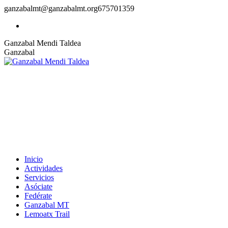
Skip
ganzabalmt@ganzabalmt.org
675701359
to
Castellano
content
Ganzabal Mendi Taldea
Ganzabal
Inicio
Actividades
Servicios
Asóciate
Fedérate
Ganzabal MT
Lemoatx Trail