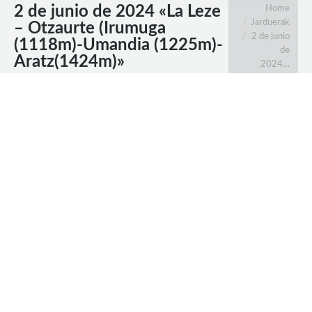
2 de junio de 2024 «La Leze
You are here:
Home
Jarduerak
– Otzaurte (Irumuga
2 de junio
(1118m)-Umandia (1225m)-
de
Aratz(1424m)»
2024…