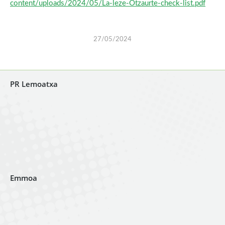
content/uploads/2024/05/La-leze-Otzaurte-check-list.pdf
27/05/2024
PR Lemoatxa
Emmoa