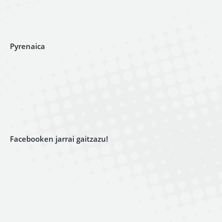
Pyrenaica
Facebooken jarrai gaitzazu!