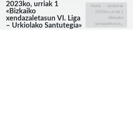
2023ko, urriak 1
You are here:
Home
Jarduerak
«Bizkaiko
2023ko, urriak 1
xendazaletasun VI. Liga
«Bizkaiko
xendazaletasun…
– Urkiolako Santutegia»