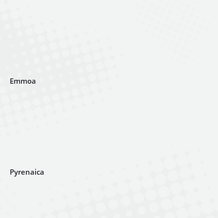
Emmoa
Pyrenaica