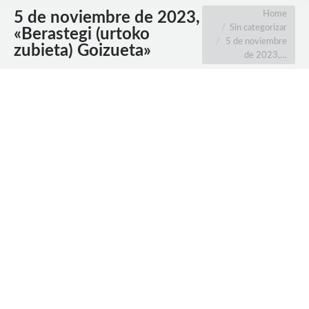
You are here:
Home
5 de noviembre de 2023,
Sin categorizar
«Berastegi (urtoko
5 de noviembre
zubieta) Goizueta»
de 2023,…