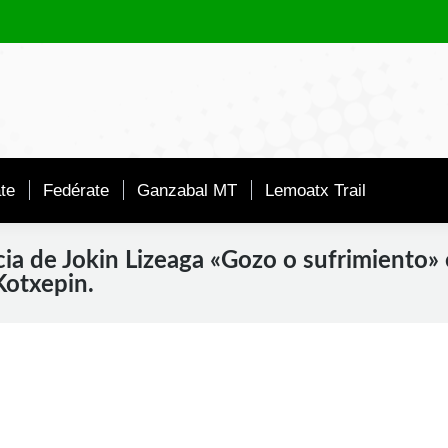
te
Fedérate
Ganzabal MT
Lemoatx Trail
ia de Jokin Lizeaga «Gozo o sufrimiento»
 Kotxepin.